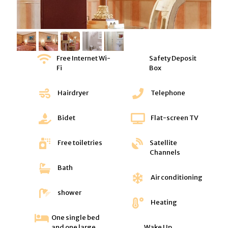
Free Internet Wi-
Safety Deposit
Fi
Box
Hairdryer
Telephone
Bidet
Flat-screen TV
Free toiletries
Satellite
Channels
Bath
Air conditioning
shower
Heating
One single bed
and one large
Wake Up