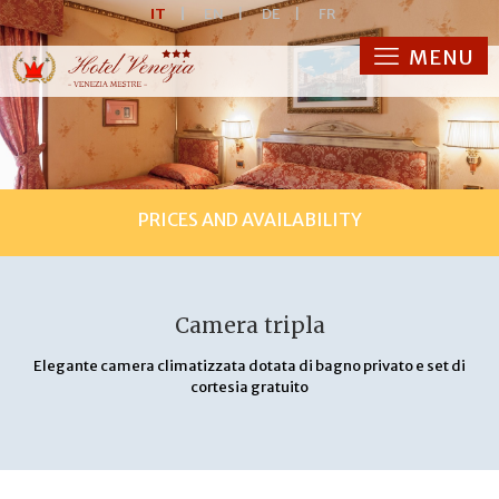
IT
|
EN
|
DE
|
FR
MENU
PRICES AND AVAILABILITY
Camera tripla
Elegante camera climatizzata dotata di bagno privato e set di
cortesia gratuito